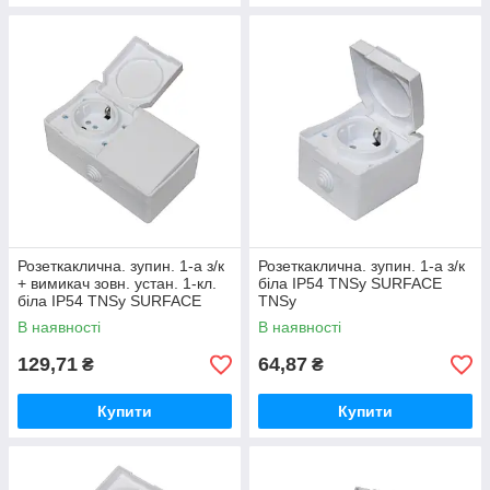
Розеткаклична. зупин. 1-а з/к
Розеткаклична. зупин. 1-а з/к
+ вимикач зовн. устан. 1-кл.
біла IP54 TNSy SURFACE
біла IP54 TNSy SURFACE
TNSy
TNSy
В наявності
В наявності
129,71
64,87
₴
₴
Купити
Купити