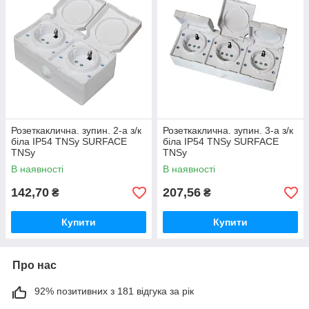
Розеткаклична. зупин. 2-а з/к
Розеткаклична. зупин. 3-а з/к
біла IP54 TNSy SURFACE
біла IP54 TNSy SURFACE
TNSy
TNSy
В наявності
В наявності
142,70
207,56
₴
₴
Купити
Купити
Про нас
92% позитивних з 181 відгука за рік