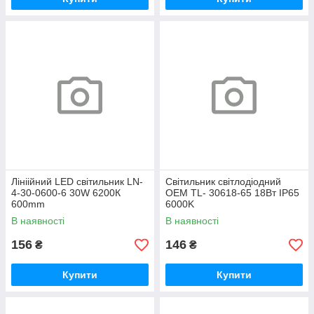
Лініійний LED світильник LN-
Світильник світлодіодний
4-30-0600-6 30W 6200К
OEM TL- 30618-65 18Вт IP65
600mm
6000K
В наявності
В наявності
156
146
₴
₴
Купити
Купити