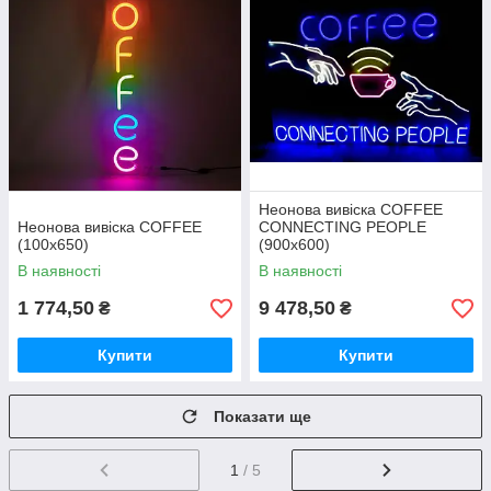
Неонова вивіска COFFEE
Неонова вивіска COFFEE
CONNECTING PEOPLE
(100х650)
(900х600)
В наявності
В наявності
1 774,50
9 478,50
₴
₴
Купити
Купити
Показати ще
1
/ 5