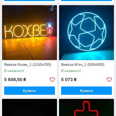
Вивіска Кохве_1 (1150х330)
Вивіска М'яч_1 (500х500)
В наявності
В наявності
5 608,50
5 073
₴
₴
Купити
Купити