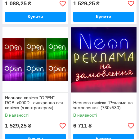
1 088,25
1 529,25
₴
₴
Купити
Купити
Неонова вивіска "OPEN"
RGB_x000D_ синхронно вся
Неонова вивіска "Реклама на
вивіска (з контролером)
замовлення" (730х530)
В наявності
В наявності
1 529,25
6 711
₴
₴