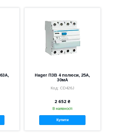
63А,
Hager ПЗВ 4 полюси, 25А,
30мА
CD426J
2 652 ₴
В наявності
Купити