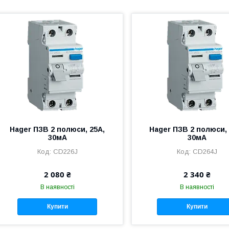
Hager ПЗВ 2 полюси, 25А,
Hager ПЗВ 2 полюси, 
30мА
30мА
CD226J
CD264J
2 080 ₴
2 340 ₴
В наявності
В наявності
Купити
Купити