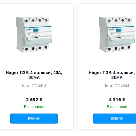
Hager ПЗВ 4 полюси, 40А,
Hager ПЗВ 4 полюси, 
30мА
30мА
CD441J
CD464J
2 652 ₴
4 316 ₴
В наявності
В наявності
Купити
Купити