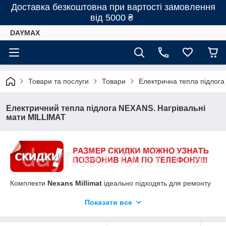
Доставка безкоштовна при вартості замовлення
від 5000 ₴
DAYMAX
Товари та послуги
Товари
Електрична тепла підлога
Електричний тепла підлога NEXANS. Нагрівальні
мати MILLIMAT
Комплекти
Nexans Millimat
ідеально підходять для ремонту
вже існуючих підлог без підігріву або у випадках, коли
Показати все
необхідно мінімально підняти рівень підлоги. Монтаж
проводиться безпосередньо під покриття.
Тонкий нагрівальний мат з кабелем з тефлоновим