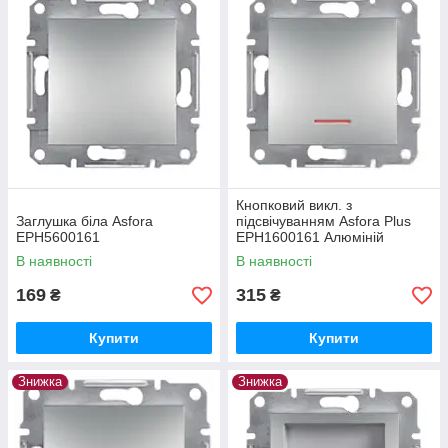
Кнопковий викл. з
Заглушка біла Asfora
підсвічуванням Asfora Plus
EPH5600161
EPH1600161 Алюміній
В наявності
В наявності
169
315
₴
₴
Купити
Купити
Знижка
Знижка