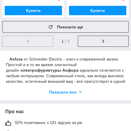
Купити
Купити
Показати ще
1
/ 2
Asfora
от Schneider Electric - ключ к современной жизни.
Простой и в то же время элегантный
дизайн
электрофурнитуры Асфора
идеально сочетается с
любым интерьером. Современный стиль, как всегда высокое
качество, эстетичный внешний вид - все присутствует в одной
серии. Высококачественное покрытие стойкое к
Показати все
ультрафиолету и даже прямые солнечные лучи не изменят
цвет
розеток и включателей Asfora
с годами. Модельный
ряд содержит все необходимые изделия для
электроснабжения любой квартиры или офиса. До
Про нас
недавнього часу
електрофурнітура Asfora
була
представлена тільки в двох кольорах: білий і кремовий. На
92% позитивних з 181 відгука за рік
сьогоднішній день з появою нової серії
Asfora Plus
ряд