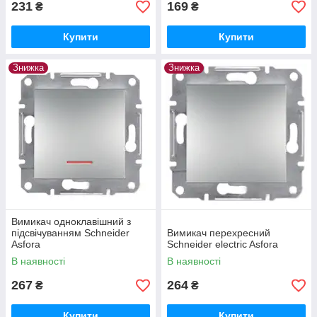
231
169
₴
₴
Купити
Купити
Знижка
Знижка
Вимикач одноклавішний з
підсвічуванням Schneider
Вимикач перехресний
Asfora
Schneider electric Asfora
В наявності
В наявності
267
264
₴
₴
Купити
Купити