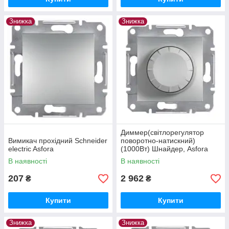
Знижка
Знижка
Диммер(світлорегулятор
Вимикач прохідний Schneider
поворотно-натискний)
electric Asfora
(1000Вт) Шнайдер, Asfora
В наявності
В наявності
207
2 962
₴
₴
Купити
Купити
Знижка
Знижка