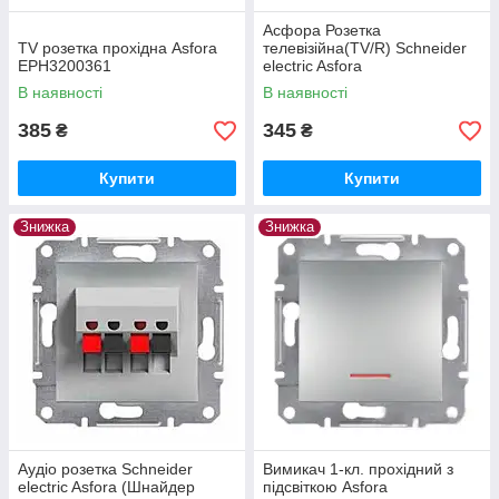
Асфора Розетка
TV розетка прохідна Asfora
телевізійна(TV/R) Schneider
EPH3200361
electric Asfora
В наявності
В наявності
385
345
₴
₴
Купити
Купити
Знижка
Знижка
Аудіо розетка Schneider
Вимикач 1-кл. прохідний з
electric Asfora (Шнайдер
підсвіткою Asfora