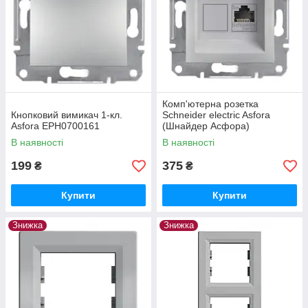
Комп'ютерна розетка
Кнопковий вимикач 1-кл.
Schneider electric Asfora
Asfora EPH0700161
(Шнайдер Асфора)
В наявності
В наявності
199
375
₴
₴
Купити
Купити
Знижка
Знижка