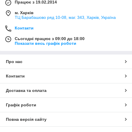
поповнився квітами алюміній, сталь, бронза, антрацит. З
Працює з 19.02.2014
появою нової серії лінійка
Asfora Plus
переходить на новий
рівень. Високоякісний пластик колір натуральних матеріалів,
м. Харків
дозволить Вам при помірних вкладеннях обладнати свій
ТЦ Барабашово ряд 10-08, маг. 343, Харків, Україна
будинок якісної і оригінальною електрофурнітурою.
Контакти
Серія
Асфора Плюс
містить повний набір розеток,
включаючи комп'ютерні та аудіо розетки, вимикачів, кнопок,
Сьогодні працює з 09:00 до 18:00
світлорегуляторів для феромагнитных та електронних
Показати весь графік роботи
трансформаторів напруги. Вибір
Asfora Plus
- оптимальне
поєднання ціни та якості.
Про нас
Контакти
Доставка та оплата
Графік роботи
Повна версія сайту