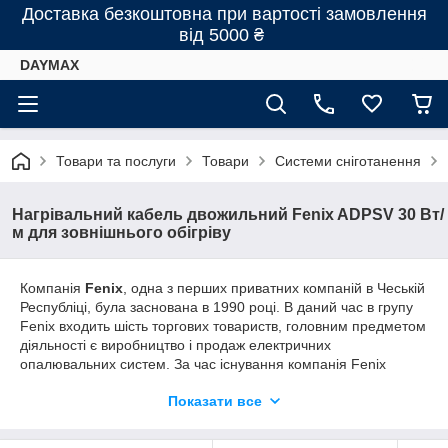
Доставка безкоштовна при вартості замовлення
від 5000 ₴
DAYMAX
Товари та послуги
Товари
Системи сніготанення
Нагрівальний кабель двожильний Fenix ADPSV 30 Вт/
м для зовнішнього обігріву
Компанія
Fenix
, одна з перших приватних компаній в Чеській
Республіці, була заснована в 1990 році. В даний час в групу
Fenix входить шість торгових товариств, головним предметом
діяльності є виробництво і продаж електричних
опалювальних систем. За час існування компанія Fenix
перетворилася в найбільшого вітчизняного постачальника
Показати все
електронагрівальних систем, свою продукцію експортує у 38
країн світу.