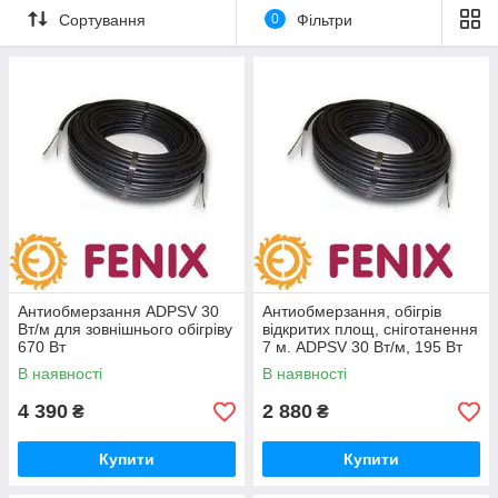
Сортування
0
Фільтри
Антиобмерзання ADPSV 30
Антиобмерзання, обігрів
Вт/м для зовнішнього обігріву
відкритих площ, сніготанення
670 Вт
7 м. ADPSV 30 Вт/м, 195 Вт
В наявності
В наявності
4 390
2 880
₴
₴
Купити
Купити