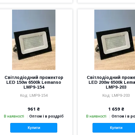
Світлодіодний прожектор
Світлодіодний прож
LED 150w 6500k Lemanso
LED 200w 6500k Lem
LMP9-154
LMP9-203
LMP9-154
LMP9-203
961 ₴
1 659 ₴
В наявності
Оптом і в роздріб
В наявності
Оптом і в р
Купити
Купити