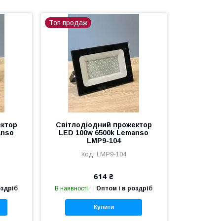
Топ продаж
ектор
Світлодіодний прожектор
anso
LED 100w 6500k Lemanso
LMP9-104
LMP9-104
614 ₴
оздріб
В наявності
Оптом і в роздріб
Купити