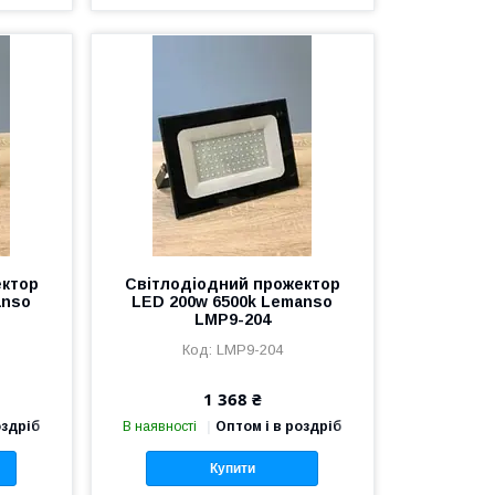
ектор
Світлодіодний прожектор
anso
LED 200w 6500k Lemanso
LMP9-204
LMP9-204
1 368 ₴
оздріб
В наявності
Оптом і в роздріб
Купити