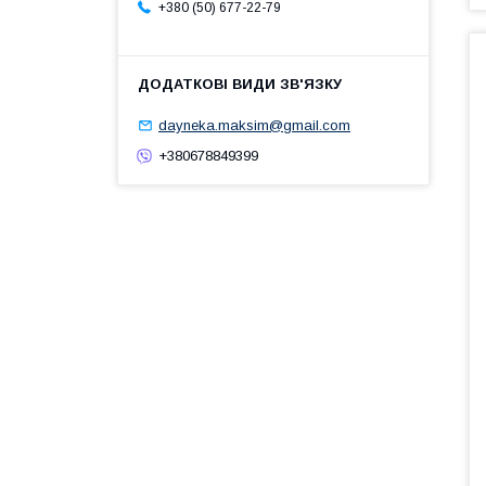
+380 (50) 677-22-79
dayneka.maksim@gmail.com
+380678849399