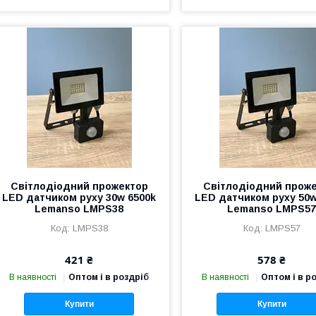
Світлодіодний прожектор
Світлодіодний прож
LED датчиком руху 30w 6500k
LED датчиком руху 50w
Lemanso LMPS38
Lemanso LMPS5
LMPS38
LMPS57
421 ₴
578 ₴
В наявності
Оптом і в роздріб
В наявності
Оптом і в р
Купити
Купити