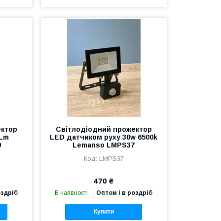
ектор
Світлодіодний прожектор
0Lm
LED датчиком руху 30w 6500k
0
Lemanso LMPS37
LMPS37
470 ₴
оздріб
В наявності
Оптом і в роздріб
Купити