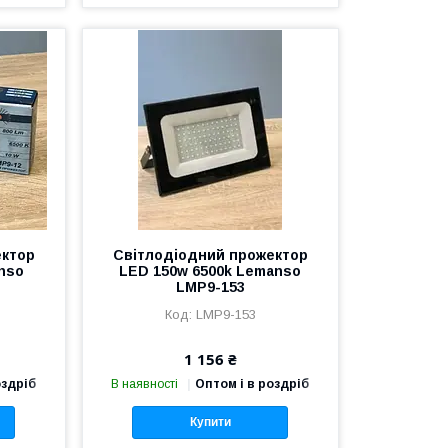
ектор
Світлодіодний прожектор
nso
LED 150w 6500k Lemanso
LMP9-153
LMP9-153
1 156 ₴
оздріб
В наявності
Оптом і в роздріб
Купити