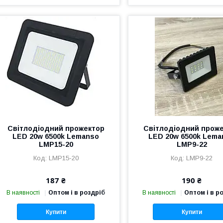
Світлодіодний прожектор
Світлодіодний прож
LED 20w 6500k Lemanso
LED 20w 6500k Lema
LMP15-20
LMP9-22
LMP15-20
LMP9-22
187 ₴
190 ₴
В наявності
Оптом і в роздріб
В наявності
Оптом і в р
Купити
Купити