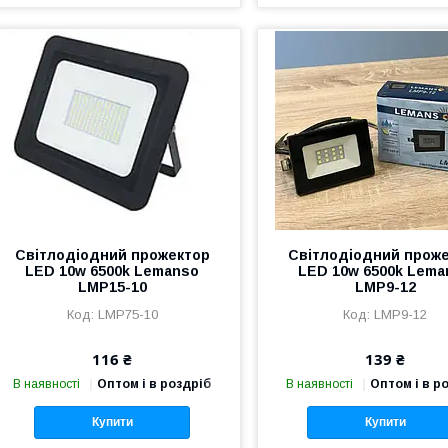
Світлодіодний прожектор
Світлодіодний прож
LED 10w 6500k Lemanso
LED 10w 6500k Lema
LMP15-10
LMP9-12
LMP75-10
LMP9-12
116 ₴
139 ₴
В наявності
Оптом і в роздріб
В наявності
Оптом і в р
Купити
Купити