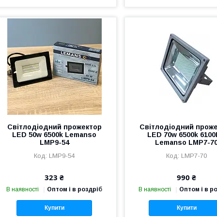
Світлодіодний прожектор
Світлодіодний прож
LED 50w 6500k Lemanso
LED 70w 6500k 610
LMP9-54
Lemanso LMP7-7
LMP9-54
LMP7-70
323 ₴
990 ₴
В наявності
Оптом і в роздріб
В наявності
Оптом і в р
Купити
Купити