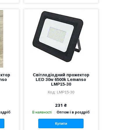
ектор
Світлодіодний прожектор
nso
LED 30w 6500k Lemanso
LMP15-30
LMP15-30
231 ₴
оздріб
В наявності
Оптом і в роздріб
Купити