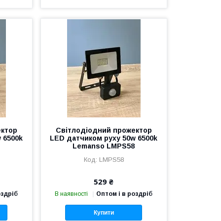
ектор
Світлодіодний прожектор
 6500k
LED датчиком руху 50w 6500k
7
Lemanso LMPS58
LMPS58
529 ₴
оздріб
В наявності
Оптом і в роздріб
Купити