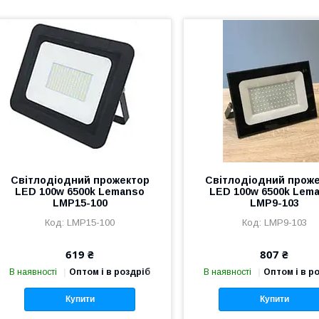
Світлодіодний прожектор
Світлодіодний прож
LED 100w 6500k Lemanso
LED 100w 6500k Lem
LMP15-100
LMP9-103
LMP15-100
LMP9-103
619 ₴
807 ₴
В наявності
Оптом і в роздріб
В наявності
Оптом і в р
Купити
Купити