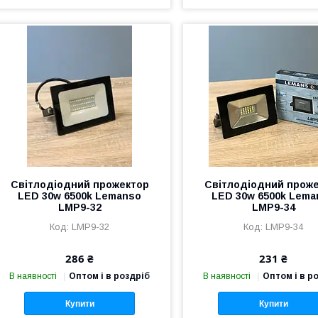
Світлодіодний прожектор
Світлодіодний прож
LED 30w 6500k Lemanso
LED 30w 6500k Lema
LMP9-32
LMP9-34
LMP9-32
LMP9-34
286 ₴
231 ₴
В наявності
Оптом і в роздріб
В наявності
Оптом і в р
Купити
Купити