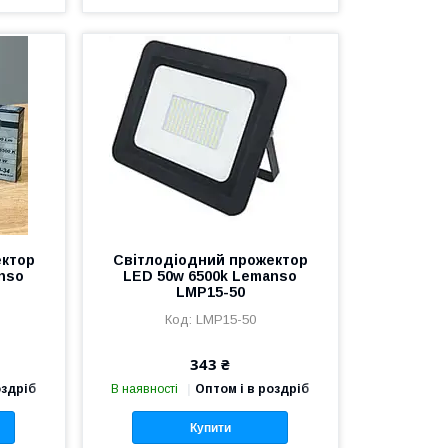
ектор
Світлодіодний прожектор
nso
LED 50w 6500k Lemanso
LMP15-50
LMP15-50
343 ₴
оздріб
В наявності
Оптом і в роздріб
Купити