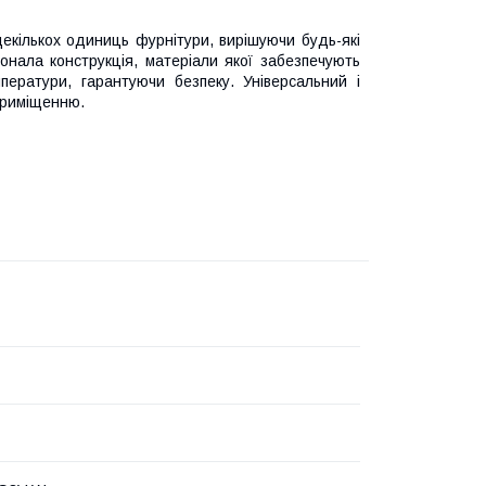
екількох одиниць фурнітури, вирішуючи будь-які
нала конструкція, матеріали якої забезпечують
мператури, гарантуючи безпеку. Універсальний і
приміщенню.