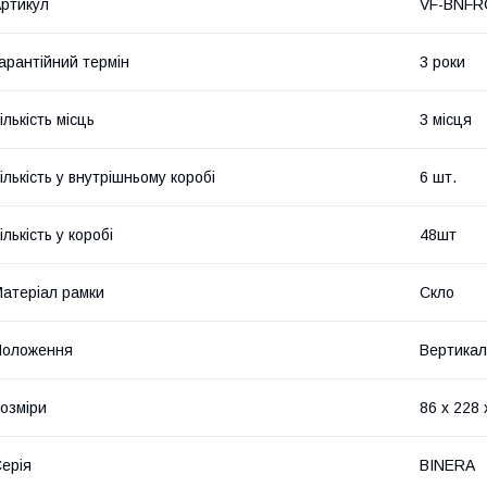
ртикул
VF-BNFR
арантійний термін
3 роки
ількість місць
3 місця
ількість у внутрішньому коробі
6 шт.
ількість у коробі
48шт
атеріал рамки
Скло
Положення
Вертикал
озміри
86 х 228
ерія
BINERA