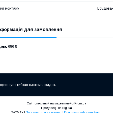
ип монтажу
Вбудова
нформація для замовлення
іна:
686 ₴
ществует гибкая система скидок.
Сайт створений на маркетплейсі
Prom.ua
Продавець на Bigl.ua
DAYMAX |
Поскаржитися на контент
|
Політика конфіденційності