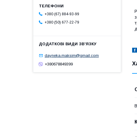
+380 (67) 884-93-99
з
+380 (50) 677-22-79
т
д
dayneka.maksim@gmail.com
Х
+380678849399
В