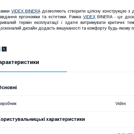
Рамки
VIDEX BINERA
дозволяють створити цілісну конструкцію з д
авдання ергономіки та естетики. Рамка
VIDEX
BINERA - це доско
ривалий термін експлуатації і здатні витримувати критичні те
осконалий дизайн додасть вишуканості та комфорту будь-якому 
арактеристики
Основні
иробник
Videx
Користувальницькі характеристики