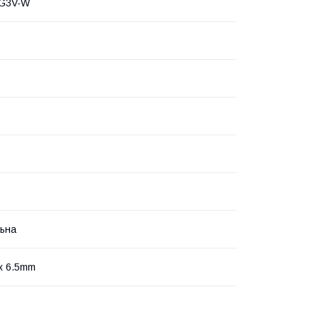
G3V-W
ьна
 х 6.5mm