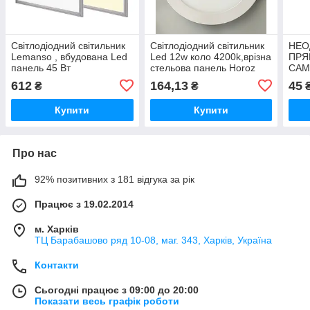
Світлодіодний світильник
Світлодіодний світильник
НЕО
Lemanso , вбудована Led
Led 12w коло 4200k,врізна
ПРЯ
панель 45 Вт
стельова панель Horoz
САМ
600*600*11mm Lm 1001
Electric
25х
612
164,13
45
₴
₴
6500k
Купити
Купити
Про нас
92% позитивних з 181 відгука за рік
Працює з 19.02.2014
м. Харків
ТЦ Барабашово ряд 10-08, маг. 343, Харків, Україна
Контакти
Сьогодні працює з 09:00 до 20:00
Показати весь графік роботи