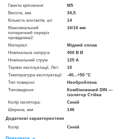
Гвинти кріплення:
М5
Висота, мм:
34,5
Кількість контактів, шт.
14
Максимальний
16/16 мм
поперечний переріз
провідника2:
Матеріал
Мідний сплав
Номінальна напруга
400 В В
Номінальний струм
125 А
Термін експлуатації, Лет:
15
Температура експлуатації:
-40...+50 °C
Тип поверхні
Необроблена
Типовидіння:
Комбінований DIN —
ізолятор Стійка
Колір ізолятора:
Синій
Ширина, мм:
146
Додаткові характеристики
Колір
Синій
Приховати