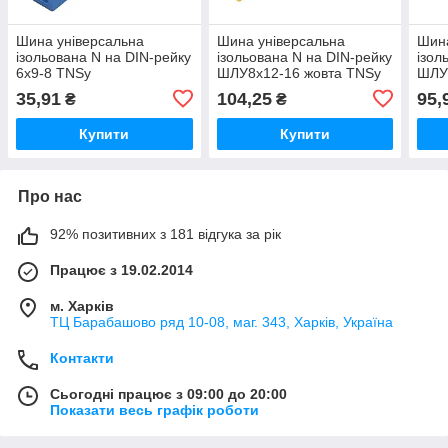
Шина універсальна
Шина універсальна
Шина
ізольована N на DIN-рейку
ізольована N на DIN-рейку
ізол
6х9-8 TNSy
ШЛУ8х12-16 жовта TNSy
ШЛУ
35,91
104,25
95,
₴
₴
Купити
Купити
Про нас
92% позитивних з 181 відгука за рік
Працює з 19.02.2014
м. Харків
ТЦ Барабашово ряд 10-08, маг. 343, Харків, Україна
Контакти
Сьогодні працює з 09:00 до 20:00
Показати весь графік роботи