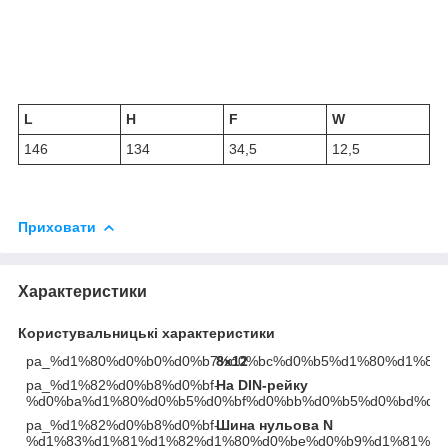
L
H
F
W
146
134
34,5
12,5
Приховати
Характеристики
Користувальницькі характеристики
pa_%d1%80%d0%b0%d0%b7%d0%bc%d0%b5%d1%80%d1%8b
8х12
pa_%d1%82%d0%b8%d0%bf-
На DIN-рейку
%d0%ba%d1%80%d0%b5%d0%bf%d0%bb%d0%b5%d0%bd%d0
pa_%d1%82%d0%b8%d0%bf-
Шина нульова N
%d1%83%d1%81%d1%82%d1%80%d0%be%d0%b9%d1%81%d1