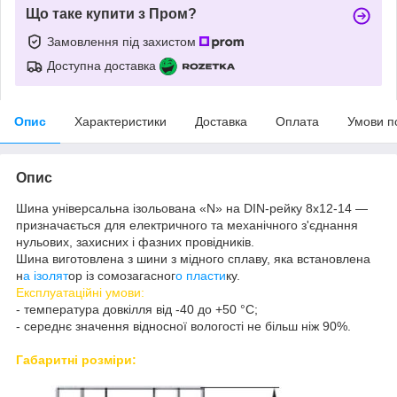
Що таке купити з Пром?
Замовлення під захистом
Доступна доставка
Опис
Характеристики
Доставка
Оплата
Умови п
Опис
Шина універсальна ізольована «N» на DIN-рейку 8х12-14 —
призначається для електричного та механічного з'єднання
нульових, захисних і фазних провідників.
Шина виготовлена з шини з мідного сплаву, яка встановлена
н
а ізолят
ор із сомозагасног
о пласти
ку.
Експлуатаційні умови:
- температура довкілля від -40 до +50 °C;
- середнє значення відносної вологості не більш ніж 90%.
Габаритні розміри: