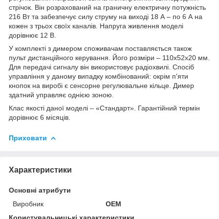
стрічок. Він розрахований на граничну електричну потужність
216 Вт та забезпечує силу струму на виході 18 А – по 6 А на
кожен з трьох своїх каналів. Напруга живлення моделі
дорівнює 12 В.
У комплекті з димером споживачам поставляється також
пульт дистанційного керування. Його розміри – 110х52х20 мм.
Для передачі сигналу він використовує радіохвилі. Спосіб
управління у даному випадку комбінований: окрім п'яти
кнопок на виробі є сенсорне регулювальне кільце. Димер
здатний управляє однією зоною.
Клас якості даної моделі – «Стандарт». Гарантійний термін
дорівнює 6 місяців.
Приховати
Характеристики
Основні атрибути
Виробник
OEM
Користувальницькі характеристики