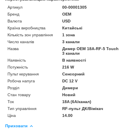
Артикул
00-00001305
Бренд
OEM
Валюта
USD
Країна виробництва
Китайські
Кількість зон управління
1 зона
Число каналів
3 канали
Назва
Димер OEM 18A-RF-5 Touch
3 канали
Наявність
В наявності
Потужність
216 W
Пульт керування
Сенсорний
Робоча напуга
DC 12 V
Розділ
Димери
Стан товару
Новий
Ток
18A (6A/канал)
Тип управління
RF-пульт ДК/Вімікач
Ціна
14.00
Приховати