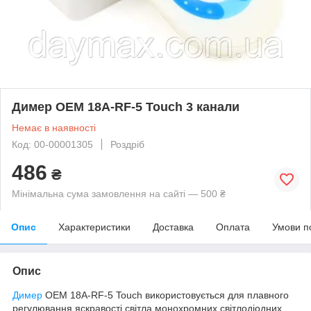
Димер OEM 18A-RF-5 Touch 3 канали
Немає в наявності
Код: 00-00001305
Роздріб
486
₴
Мінімальна сума замовлення на сайті — 500 ₴
Опис
Характеристики
Доставка
Оплата
Умови п
Опис
Димер
OEM 18A-RF-5 Touch використовується для плавного
регулювання яскравості світла монохромних світлодіодних