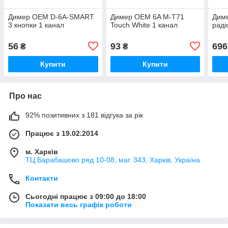
Димер OEM D-6A-SMART
Димер OEM 6A M-T71
Диме
3 кнопки 1 канал
Touch White 1 канал
раді
56
93
696
₴
₴
Купити
Купити
Про нас
92% позитивних з 181 відгука за рік
Працює з 19.02.2014
м. Харків
ТЦ Барабашово ряд 10-08, маг. 343, Харків, Україна
Контакти
Сьогодні працює з 09:00 до 18:00
Показати весь графік роботи