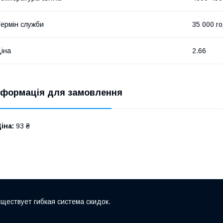
ермін служби
35 000 г
іна
2.66
нформація для замовлення
іна:
93 ₴
ществует гибкая система скидок.