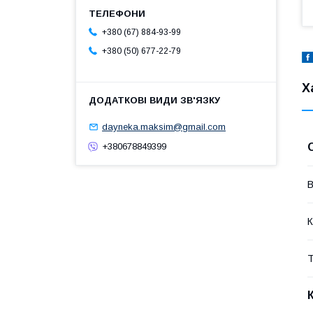
+380 (67) 884-93-99
+380 (50) 677-22-79
Х
dayneka.maksim@gmail.com
+380678849399
В
К
Т