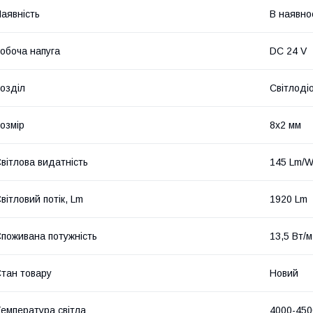
аявність
В наявно
обоча напуга
DC 24 V
озділ
Світлодіо
озмір
8х2 мм
вітлова видатність
145 Lm/
вітловий потік, Lm
1920 Lm
поживана потужність
13,5 Вт/м
тан товару
Новий
емпература світла
4000-450