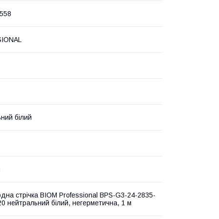
558
IONAL
ний білий
м
одна стрічка BIOM Professional BPS-G3-24-2835-
0 нейтральний білий, негерметична, 1 м