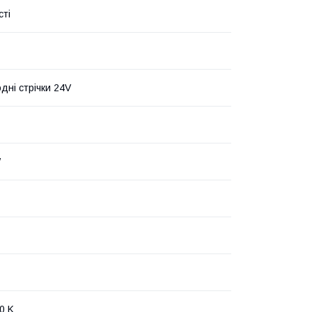
сті
дні стрічки 24V
W
0 K