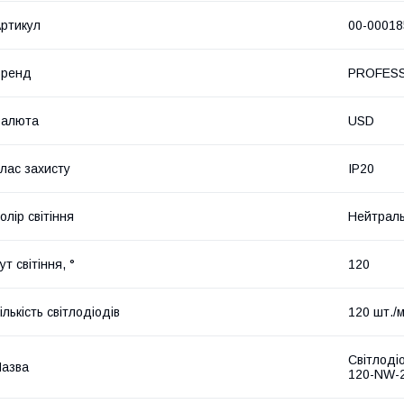
ртикул
00-00018
Бренд
PROFESS
Валюта
USD
лас захисту
IP20
олір світіння
Нейтраль
ут світіння, °
120
ількість світлодіодів
120 шт./
Світлоді
азва
120-NW-2