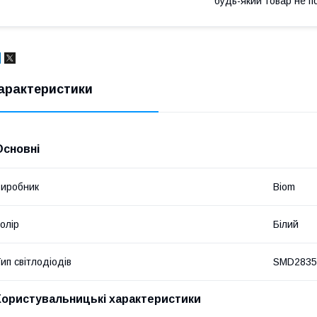
будь-який товар не п
арактеристики
Основні
иробник
Biom
олір
Білий
ип світлодіодів
SMD2835
Користувальницькі характеристики