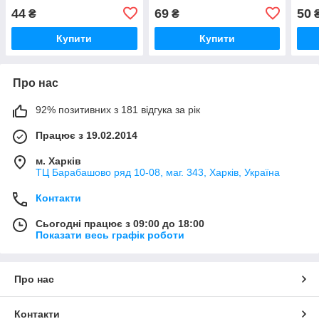
4 DIY (чорний матовий)
4DIY і SML-S21-
4 DI
44
69
50
₴
₴
80DIY(чорний матовий)
чорн
Купити
Купити
Про нас
92% позитивних з 181 відгука за рік
Працює з 19.02.2014
м. Харків
ТЦ Барабашово ряд 10-08, маг. 343, Харків, Україна
Контакти
Сьогодні працює з 09:00 до 18:00
Показати весь графік роботи
Про нас
Контакти