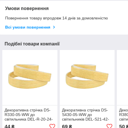
Умови повернення
Повернення товару впродовж 14 днів за домовленістю
Всі умови повернення
Подібні товари компанії
Декоративна стрічка DS-
Декоративна стрічка DS-
Деко
R330-05-WW до
S430-05-WW до
R380
світильника DEL-R-20-24-
світильників DEL-S21-42-
світ
4 DIY ( світле дерево)
4DIY і SML-S21-80DIY
4 DI
44
69
50
₴
₴