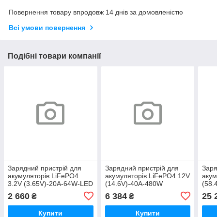
Повернення товару впродовж 14 днів за домовленістю
Всі умови повернення
Подібні товари компанії
Зарядний пристрій для
Зарядний пристрій для
Заря
акумуляторів LiFePO4
акумуляторів LiFePO4 12V
акум
3.2V (3.65V)-20A-64W-LED
(14.6V)-40A-480W
(58.
2 660
6 384
25 
₴
₴
Купити
Купити