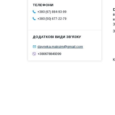
+380 (67) 884-93-99
в
+380 (50) 677-22-79
к
3
З
dayneka.maksim@gmail.com
+380678849399
К