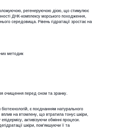
воложуючою, регенеруючою дією, що стимулює
тивності ДНК-комплексу морського походження,
шнього середовища. Рівень гідратації зростає на
вних методик
сля очищення перед сном та зранку.
біотехнологій, є поєднанням натурального
й вплив на втомлену, що втратила тонус шкіри,
епідермісу, активізуючи обмінні процеси.
егідратації шкіри, пом'якшуючи її та