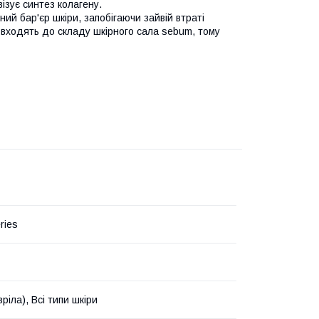
ізує синтез колагену.
ний бар'єр шкіри, запобігаючи зайвій втраті
 входять до складу шкірного сала sebum, тому
ries
зріла), Всі типи шкіри