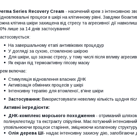
Derma Series Recovery Сream
- насичений крем з інтенсивною з
ідновлювальні процеси в шкірі на клітинному рівні. Завдяки біоак
ожна клітина шкіри захищена від стресу та агресивної дії навколи
0% лише за 14 днів застосування!
астосовується:
На завершальному етапі антивікових процедур
У догляді за сухою, стомленою шкірою
Для шкіри, що зазнає стресу, у тому числі після впливу агреси
Як екран під термоактивну гіпсову маску
рем включає:
Стимуляція відновлення власних ДНК
Активізація обмінних процесів у шкірі
Інтенсивну терапію для втомленої, в'яне шкіри
Застосування:
Використовувати невелику кількість щодня пі
Активні інгредієнти:
ДНК-комплекс морського походження
- отриманий шляхом 
полінуклеотиду та екстракту спіруліни. Має потужний інтенсивни
уповільнюючи процеси старіння, зміцнюючи колагенову структуру 
Олія дерева ШІ
- надає інтенсивну захисну дію, запобігаючи д