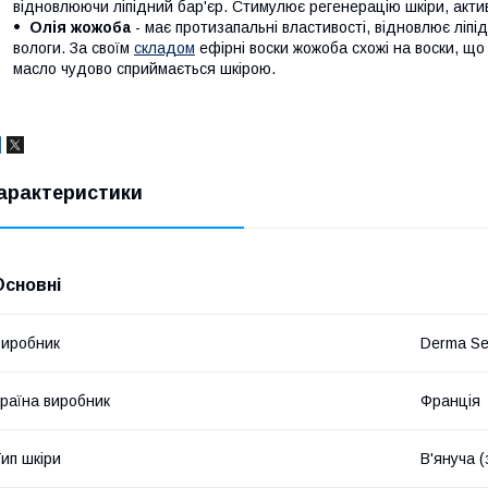
відновлюючи ліпідний бар'єр. Стимулює регенерацію шкіри, актив
Олія жожоба
- має протизапальні властивості, відновлює ліпід
вологи. За своїм
складом
ефірні воски жожоба схожі на воски, що
масло чудово сприймається шкірою.
арактеристики
Основні
иробник
Derma Se
раїна виробник
Франція
ип шкіри
В'януча (