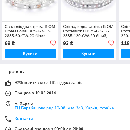
Світлодіодна стрічка BIOM
Світлодіодна стрічка BIOM
Світ
Professional BPS-G3-12-
Professional BPS-G3-12-
Prof
2835-60-CW-20 білий,
2835-120-CW-20 білий,
220-
негерметична, 1 м
негерметична, 1 м
IP44
69
93
118
₴
₴
Купити
Купити
Про нас
92% позитивних з 181 відгука за рік
Працює з 19.02.2014
м. Харків
ТЦ Барабашово ряд 10-08, маг. 343, Харків, Україна
Контакти
Сьогодні працює з 09:00 до 20:00