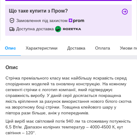
Що таке купити з Пром?
Замовлення під захистом
Доступна доставка
Опис
Характеристики
Доставка
Оплата
Умови п
Опис
Стрічка преміального класу має найбільшу яскравість серед
споріднених моделей та оновлену конструкцію. На кожному
сегменті стрічки є логотип компанії, який підтверджує
справжність виробу. У даній серії досягається покращена
якість кріплення за рахунок використання нового білого скотча
на зворотному боці стрічки. Товщина клейового шару у
півтора рази більше, аніж у попередників.
Цей виріб має світловий потік 940 лм та споживану потужність
6,5 Вт/м. Діапазон колірних температур – 4000-4500 К, кут
світіння – 120°.