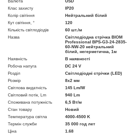
Валюта
USD
Клас захисту
IP20
Колір світіння
Нейтральний білий
Кут світіння, °
120
Кількість світлодіодів
60 шт./м
Назва
Світлодіодна стрічка BIOM
Professional BPS-G3-24-2835-
60-NW-20 нейтральний
білий, негерметична, 1м
Наявність
В наявності
Робоча напуга
DC 24 V
Розділ
Світлодіодні стрічки (LED)
Розмір
8х2 мм
Світлова видатність
145 Lm/W
Світловий потік, Lm
940 Lm
Споживана потужність
6,5 Вт/м
Стан товару
Новий
Температура світла
4000-4500 K
Термін служби
35 000 год лет
Ціна
1.68