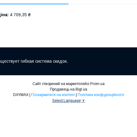
іна:
4 709,35 ₴
ществует гибкая система скидок.
Сайт створений на маркетплейсі
Prom.ua
Продавець на Bigl.ua
DAYMAX |
Поскаржитися на контент
|
Політика конфіденційності
Select Language
▼