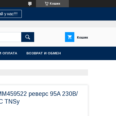
Кошик
й у нас!!!
Кошик
И ОПЛАТА
ВОЗВРАТ И ОБМЕН
ММ459522 реверс 95А 230В/
C TNSy