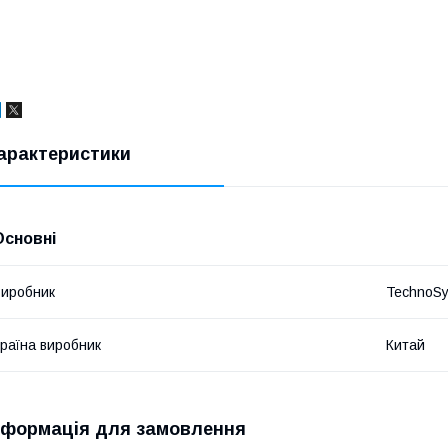
арактеристики
Основні
иробник
TechnoS
раїна виробник
Китай
нформація для замовлення