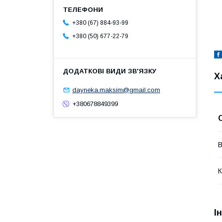
+380 (67) 884-93-99
+380 (50) 677-22-79
Х
dayneka.maksim@gmail.com
+380678849399
В
К
І