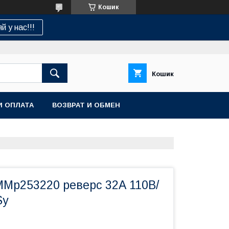
Кошик
й у нас!!!
Кошик
И ОПЛАТА
ВОЗВРАТ И ОБМЕН
ММр253220 реверс 32А 110В/
Sy