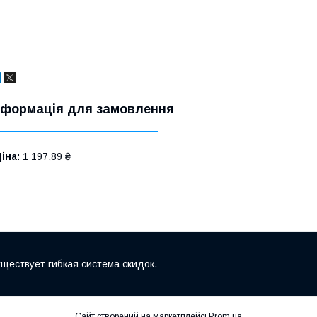
нформація для замовлення
іна:
1 197,89 ₴
ществует гибкая система скидок.
Сайт створений на маркетплейсі
Prom.ua