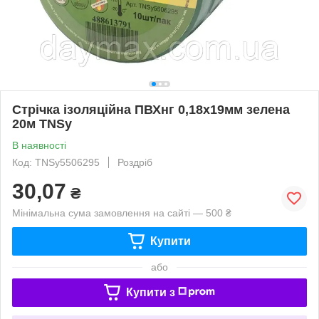
Стрічка ізоляційна ПВХнг 0,18х19мм зелена
20м TNSy
В наявності
Код: TNSy5506295
Роздріб
30,07
₴
Мінімальна сума замовлення на сайті — 500 ₴
Купити
або
Купити з