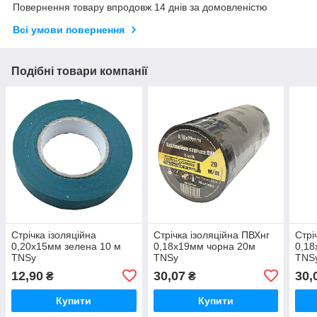
Повернення товару впродовж 14 днів за домовленістю
Всі умови повернення
Подібні товари компанії
Стрічка ізоляційна
Стрічка ізоляційна ПВХнг
Стрі
0,20х15мм зелена 10 м
0,18х19мм чорна 20м
0,18
TNSy
TNSy
TNS
12,90
30,07
30,
₴
₴
Купити
Купити