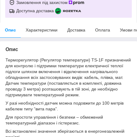
Замовлення під захистом
Доступна доставка
Опис
Характеристики
Доставка
Оплата
Умови п
Опис
Терморегулятор (Регулятор температури) TS-1F призначений
для контролю і підтримки температури електричної теплої
підлоги шляхом включення і відключення нагрівального
обладнання всіх застосовуваних видів: кабель, плівка, мат.
Датчик температури (поставляється в комплекті, довжина
проводу 3 метра) розташовують в тій зоні, де необхідно
підтримувати температурний режим.
У разі необхідності датчик можна подовжити до 100 метрів
кабелем типу “вита пара”.
Для простоти управління і безпеки – обмежений
температурний діапазон і гістерезис.
Всі встановлені значення зберігаються в енергонезалежній
пам’яті.