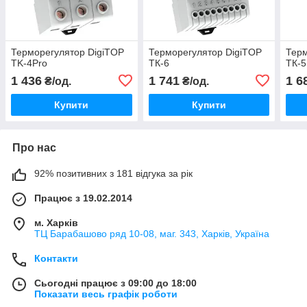
Терморегулятор DigiTOP
Терморегулятор DigiTOP
Терм
TK-4Pro
ТК-6
ТК-
1 436
1 741
1 6
₴/од.
₴/од.
Купити
Купити
Про нас
92% позитивних з 181 відгука за рік
Працює з 19.02.2014
м. Харків
ТЦ Барабашово ряд 10-08, маг. 343, Харків, Україна
Контакти
Сьогодні працює з 09:00 до 18:00
Показати весь графік роботи