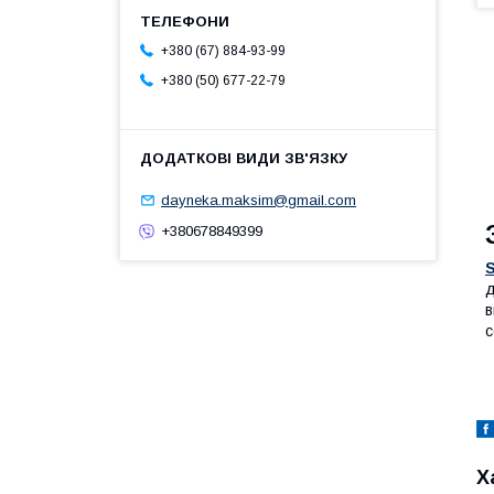
+380 (67) 884-93-99
+380 (50) 677-22-79
dayneka.maksim@gmail.com
+380678849399
S
д
в
с
Х