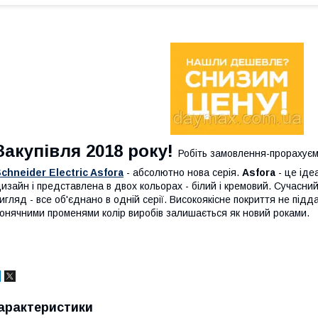
Закупівля 2018 року!
Робіть замовлення-прорахуєм
chneider Electric Asfora
- абсолютно нова серія.
Asfora
- це іде
изайн і представлена в двох кольорах - білий і кремовий. Сучасний
игляд - все об'єднано в одній серії. Високоякісне покриття не підд
онячними променями колір виробів залишається як новий роками.
арактеристики