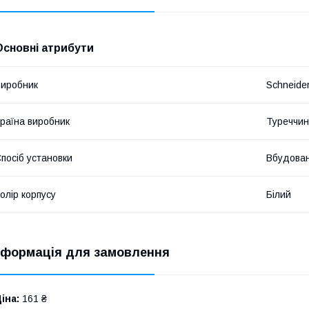
Основні атрибути
иробник
Schneide
раїна виробник
Туреччи
посіб установки
Вбудова
олір корпусу
Білий
нформація для замовлення
іна:
161 ₴