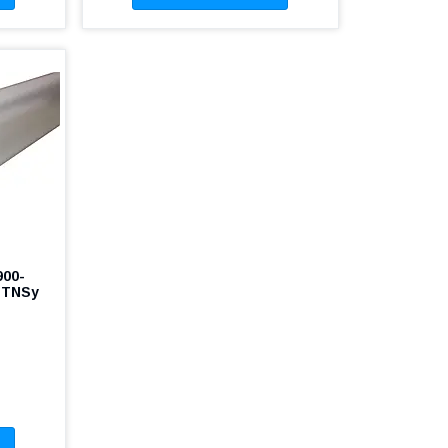
900-
 TNSy