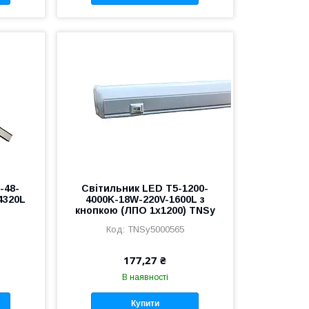
-48-
Світильник LED T5-1200-
4320L
4000K-18W-220V-1600L з
кнопкою (ЛПО 1х1200) TNSy
TNSy5000565
177,27 ₴
В наявності
Купити