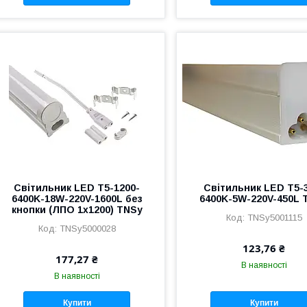
Світильник LED T5-1200-
Світильник LED T5-
6400K-18W-220V-1600L без
6400K-5W-220V-450L 
кнопки (ЛПО 1х1200) TNSy
TNSy5001115
TNSy5000028
123,76 ₴
177,27 ₴
В наявності
В наявності
Купити
Купити