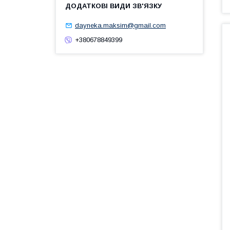
dayneka.maksim@gmail.com
+380678849399