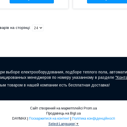
при выборе електрооборудования, подборе теплого пола, автомати
ифицированных менеджеров по номеру указанному в разделе
"Конт
ным товаром в нашей компании есть бесплатная доставка!
Сайт створений на маркетплейсі
Prom.ua
Продавець на Bigl.ua
DAYMAX |
Поскаржитися на контент
|
Політика конфіденційності
Select Language
▼