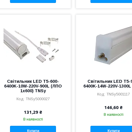
Світильник LED T5-600-
Світильник LED T5-
6400K-10W-220V-900L (ЛПО
6400K-14W-220V-1300L
1х600) TNSy
TNSy5001117
TNSy5000027
146,60 ₴
131,29 ₴
В наявності
В наявності
Купити
Купити